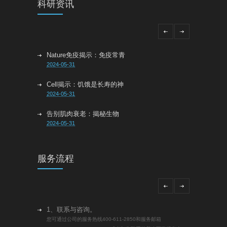
科研资讯
Nature免疫揭示：免疫常青
2024-05-31
Cell揭示：饥饿是长寿的神
2024-05-31
告别肌肉衰老：揭秘生物
2024-05-31
吃胡萝卜能长寿？Nature报
2024-05-31
服务流程
Nature重磅！裸鼹鼠基因移
2024-04-25
Nature 子刊：年轻血浆中的
1、联系与咨询。
2024-04-25
您可通过公司的服务热线400-611-2850和服务邮箱